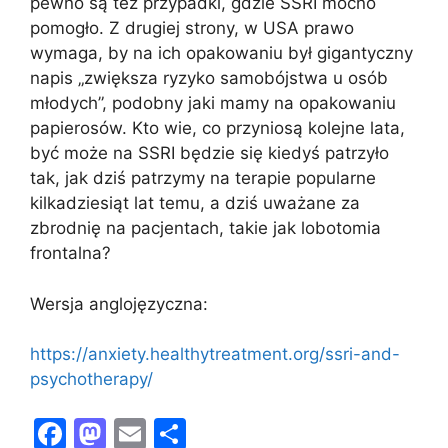
pewno są też przypadki, gdzie SSRI mocno
pomogło. Z drugiej strony, w USA prawo
wymaga, by na ich opakowaniu był gigantyczny
napis „zwiększa ryzyko samobójstwa u osób
młodych”, podobny jaki mamy na opakowaniu
papierosów. Kto wie, co przyniosą kolejne lata,
być może na SSRI będzie się kiedyś patrzyło
tak, jak dziś patrzymy na terapie popularne
kilkadziesiąt lat temu, a dziś uważane za
zbrodnię na pacjentach, takie jak lobotomia
frontalna?
Wersja anglojęzyczna:
https://anxiety.healthytreatment.org/ssri-and-
psychotherapy/
F
M
E
S