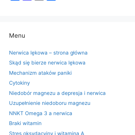
a
a
m
h
c
st
ai
ar
e
o
l
e
b
d
Menu
o
o
o
n
Nerwica lękowa – strona główna
k
Skąd się bierze nerwica lękowa
Mechanizm ataków paniki
Cytokiny
Niedobór magnezu a depresja i nerwica
Uzupełnienie niedoboru magnezu
NNKT Omega 3 a nerwica
Braki witamin
Stres oksydacyjny i witamina A