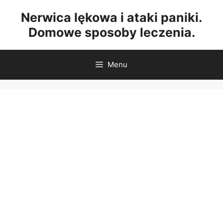
Przejdź
Nerwica lękowa i ataki paniki.
do
Domowe sposoby leczenia.
treści
Menu