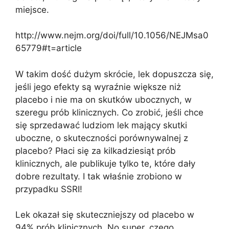
miejsce.
http://www.nejm.org/doi/full/10.1056/NEJMsa0
65779#t=article
W takim dość dużym skrócie, lek dopuszcza się,
jeśli jego efekty są wyraźnie większe niż
placebo i nie ma on skutków ubocznych, w
szeregu prób klinicznych. Co zrobić, jeśli chce
się sprzedawać ludziom lek mający skutki
uboczne, o skuteczności porównywalnej z
placebo? Płaci się za kilkadziesiąt prób
klinicznych, ale publikuje tylko te, które dały
dobre rezultaty. I tak właśnie zrobiono w
przypadku SSRI!
Lek okazał się skuteczniejszy od placebo w
94% prób klinicznych. No super, czego